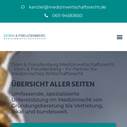
kanzlei@medizinwirtschaftsrecht.de
0611-94583650
Dorn & Freudenberg Medizinwirtschaftsrecht
- Dorn & Freudenberg - Ihr Partner für
medizinisches Wirtschaftsrecht
ÜBERSICHT ALLER SEITEN
Umfassende, spezialisierte
Unterstützung im Medizinrecht von
Gründungsberatung bis Vertretung,
lokal und bundesweit.