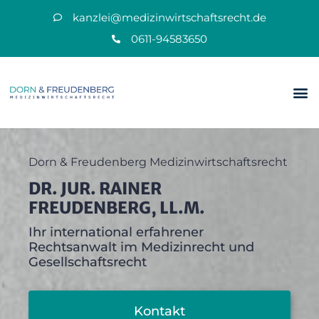
kanzlei@medizinwirtschaftsrecht.de
0611-94583650
Dorn & Freudenberg Medizinwirtschaftsrecht
DR. JUR. RAINER
FREUDENBERG, LL.M.
Ihr international erfahrener
Rechtsanwalt im Medizinrecht und
Gesellschaftsrecht
Kontakt