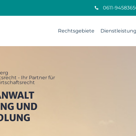
0611-9458365
Rechtsgebiete
Dienstleistun
erg
srecht - Ihr Partner für
rtschaftsrecht
ANWALT
NG UND
DLUNG