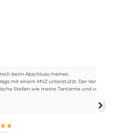
denheit an erster Stelle
Abschluss meines
­­Ich hab
em MVZ unterstützt. Der Vertrag
Anstellun
en wie meine Tantieme und vor
rechtlich 
mehr »
v