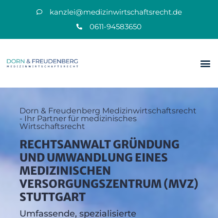
kanzlei@medizinwirtschaftsrecht.de
0611-94583650
Dorn & Freudenberg Medizinwirtschaftsrecht
- Ihr Partner für medizinisches
Wirtschaftsrecht
RECHTSANWALT GRÜNDUNG
UND UMWANDLUNG EINES
MEDIZINISCHEN
VERSORGUNGSZENTRUM (MVZ)
STUTTGART
Umfassende, spezialisierte