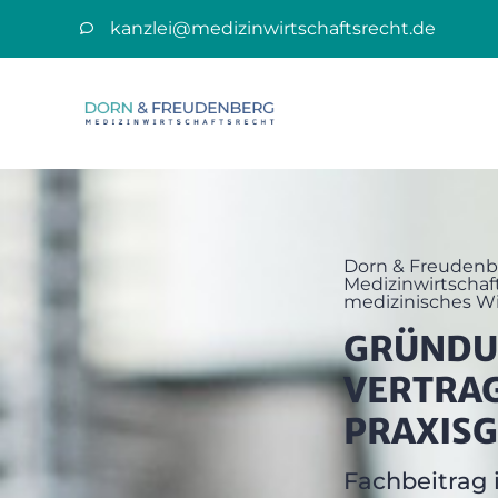
kanzlei@medizinwirtschaftsrecht.de
Dorn & Freudenb
Medizinwirtschaft
medizinisches Wi
GRÜNDU
VERTRAG 
PRAXIS
Fachbeitrag 