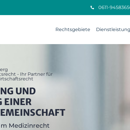
0611-9458365
Rechtsgebiete
Dienstleistun
erg
srecht - Ihr Partner für
rtschaftsrecht
NG UND
EINER ​
GEMEINSCHAFT
im Medizinrecht